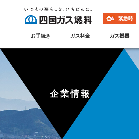
緊急時
お手続き
ガス料金
ガス機器
その他
緊急連絡について
お電話でのお問い合わせ
主なガス機器メーカ
定期保安点検の申込
料金のお問い合わせ
ショールームのご案
ガス使用開始・中止の申込
お支払い方法の変更
WEBショールーム
お支払い方法の変更
ガス料金のご案内
家庭用ガス機器カタ
企業情報