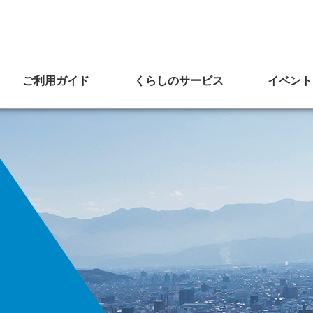
ご利用ガイド
くらしのサービス
イベント
LPガス商慣行
液化石油ガス
ー
よくあるご質問
CMライブラリー
見直しに向けた取組宣言
内
ガス臭いとき
住宅用火災警報器
販売事業者証
地震発生対応
ガポタ
ログ
LPガスのご利用について
バリバリ通信
イベント